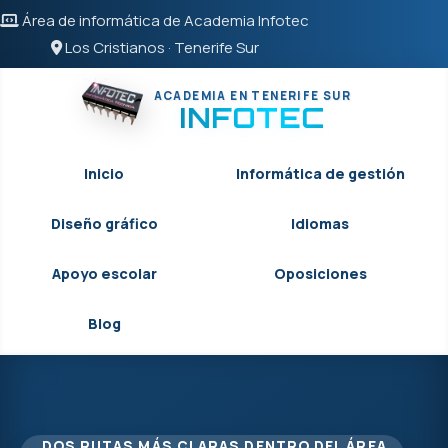
Área de informática de Academia Infotec
Los Cristianos · Tenerife Sur
ACADEMIA EN TENERIFE SUR
INFOTEC
Inicio
Informática de gestión
Diseño gráfico
Idiomas
Apoyo escolar
Oposiciones
Blog
DOS RUTAS MÁS CLARAS DENTRO DEL ÁREA