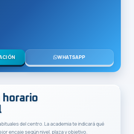
ACIÓN
WHATSAPP
 horario
l
abituales del centro. La academia te indicará qué
jor encaje según nivel, plaza y objetivo.