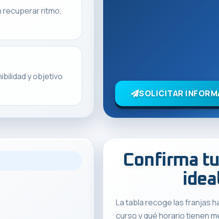
n recuperar ritmo,
ibilidad y objetivo
SOLICITAR INFORM
Confirma tu
idea
La tabla recoge las franjas h
curso y qué horario tienen me