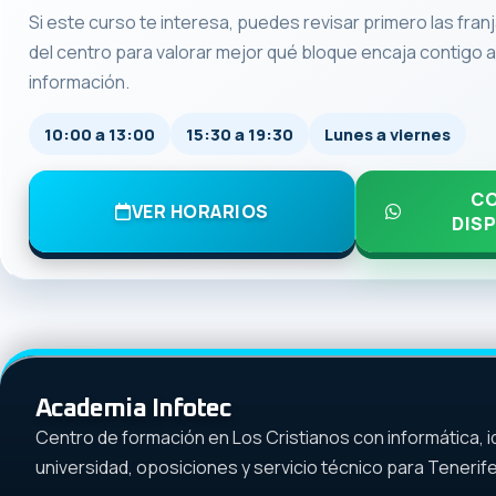
Si este curso te interesa, puedes revisar primero las fran
del centro para valorar mejor qué bloque encaja contigo a
información.
10:00 a 13:00
15:30 a 19:30
Lunes a viernes
CO
VER HORARIOS
DISP
Academia Infotec
Centro de formación en Los Cristianos con informática, i
universidad, oposiciones y servicio técnico para Tenerife