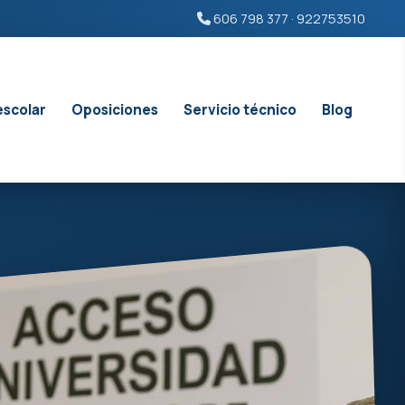
606 798 377 · 922753510
escolar
Oposiciones
Servicio técnico
Blog