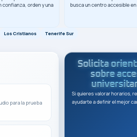
 confianza, orden y una
busca un centro accesible en 
Los Cristianos
Tenerife Sur
Solicita orien
sobre acc
universita
Si quieres valorar horarios, 
ayudarte a definir el mejor 
udio para la prueba