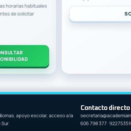
jas horarias habituales
ntes de solicitar
SO
NSULTAR
ONIBILIDAD
Contacto directo
diomas, apoyo escolar, acceso a la
secretaria@academiain
 Sur.
606 798 377
·
92275351