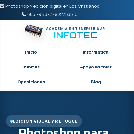
Photoshop y edicion digital en Los Cristianos
606 798 377
·
922753510
ACADEMIA EN TENERIFE SUR
INFOTEC
Inicio
Informatica
Idiomas
Apoyo escolar
Oposiciones
Blog
EDICION VISUAL Y RETOQUE
Photoshop para