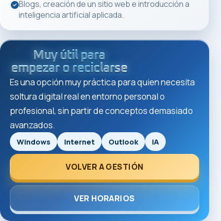
Blogs, creación de un sitio web e introducción a
inteligencia artificial aplicada.
Muy útil para
empezar o reciclarse
Es una opción muy práctica para quien necesita
soltura digital real en entorno personal o
profesional, sin partir de conceptos demasiado
avanzados.
Windows
Internet
Outlook
IA
VOLVER A GESTIÓN
VER HORARIOS