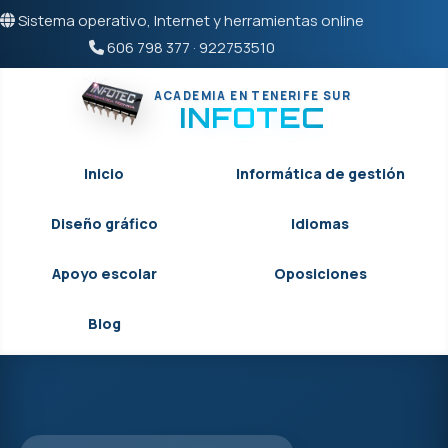
Sistema operativo, Internet y herramientas online
606 798 377
·
922753510
ACADEMIA EN TENERIFE SUR
INFOTEC
Inicio
Informática de gestión
Diseño gráfico
Idiomas
Apoyo escolar
Oposiciones
Blog