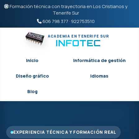
Formación técnica con trayectoria en Los Cristianos y
Tenerife Sur
606 798 377
·
922753510
ACADEMIA EN TENERIFE SUR
INFOTEC
Inicio
Informática de gestión
Diseño gráfico
Idiomas
Blog
EXPERIENCIA TÉCNICA Y FORMACIÓN REAL